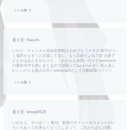
いいね数: 3
送り主: Nacchi
いのり、チャンネル登録者3000人おめでとう🎉🎉🎉 数字がつ
く場所からずっと応援してるし、もう古参だよね？笑 古参ア
ピとかはあんませんけど、これからも未明いのりとwwwstack
の紫担当💜を推しまくるので頑張ってね( ๑>ω•́ )۶☆ 私も楽し
むしいのりも個人の方とwwwstackとして活動頑張って♡♡
いいね数: 2
送り主: kreep0625
いのりん、やっほ！！ 配信、動画でチャットやコメントがい
ろいろあって出来なくなってしまって、これから少しの間、