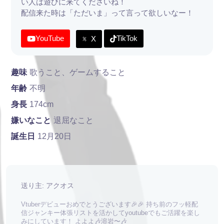
い人は遊びに来てくださいね！
配信来た時は「ただいま」って言って欲しいなー！
YouTube
TikTok
X
趣味
歌うこと、ゲームすること
年齢
不明
身長
174cm
嫌いなこと
退屈なこと
誕生日
12月20日
送り主: アクオス
Vtuberデビューおめでとうございます🎉🎉 持ち前のフッ軽配
信ジャンキー体張リストを活かしてyoutubeでもご活躍を楽し
みにしています！ よよよ︎︎🎶溶岩〜🎶